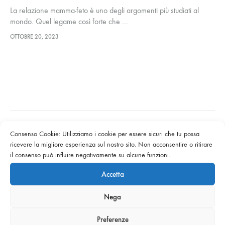
La relazione mamma-feto è uno degli argomenti più studiati al
mondo. Quel legame così forte che …
OTTOBRE 20, 2023
Consenso Cookie: Utilizziamo i cookie per essere sicuri che tu possa
ricevere la migliore esperienza sul nostro sito. Non acconsentire o ritirare
il consenso può influire negativamente su alcune funzioni.
Accetta
Privacy Policy
|
Cookie Policy
Nega
© 2023 - 2022 Dottoressa Giada Siro | Sito a cura di
Made Web
Solutions
Preferenze