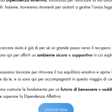
 tua
, lavorando per rafforzare la tua aut
i. Insieme, troveremo strumenti per aiutarti a gestire l’ansia leg
ercare aiuto è già di per sé un grande passo verso il recupero. S
ambiente sicuro
supportivo
no qui per offrirti un
e
in cui espl
ssiamo lavorare per ritrovare il tuo equilibrio emotivo e aprire l
e da te, e io sono qui per accompagnarti in questo viaggio di cre
futuro di benessere
sodd
iamo costruire le fondamenta per un
e
 e superare la Dipendenza Affettiva.
CONTATTAMI